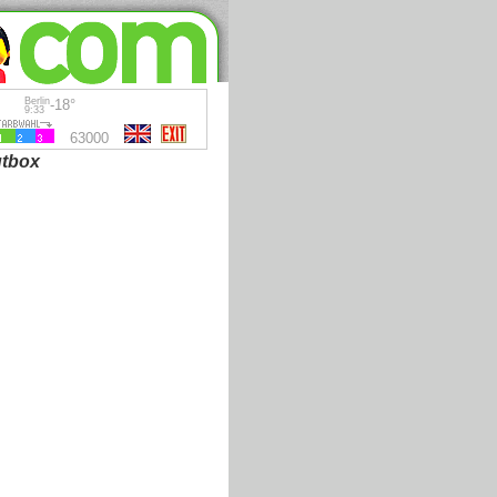
Berlin
-18°
9:33
63000
tbox