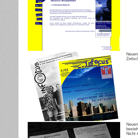
Neuent
Zeitsch
Neuent
besteh
Nicht r