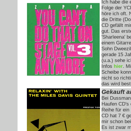
Ich habe die 
Folge der YC
höre ich oft.
die Dritte (D
CD gefällt m
gut. Das ers
'Sharleena' b
einem Gitarr
Sohn Dweezil
gerade 15 Jah
(u.a.) sehe ic
Infos
hier
. M
Scheibe konn
nicht so rich
das wird bes
Gekauft a
Bei Dussmann
Haufen CD's 
Reihe für ein
CD hat 7 € ge
mir schon be
Es ist zwar m