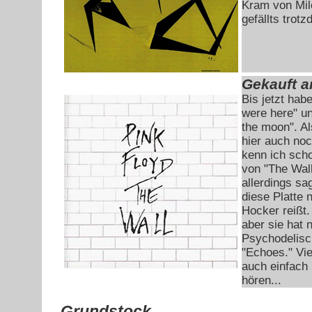
Kram von Mil
gefällts trot
Gekauft a
Bis jetzt hab
were here" u
the moon". A
hier auch noc
kenn ich sch
von "The Wal
allerdings sa
diese Platte 
Hocker reißt.
aber sie hat 
Psychodelisc
"Echoes." Vie
auch einfach 
hören...
Grundstock