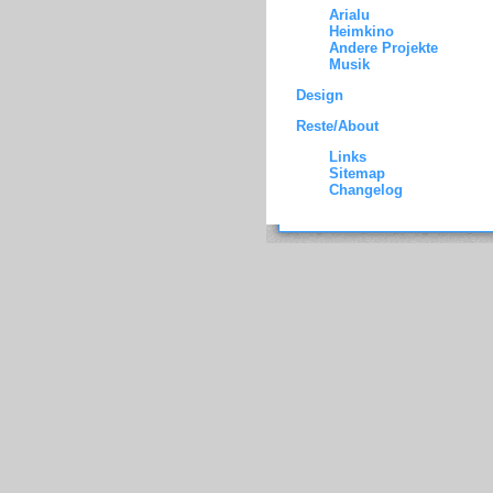
Arialu
Heimkino
Andere Projekte
Musik
Design
Reste/About
Links
Sitemap
Changelog