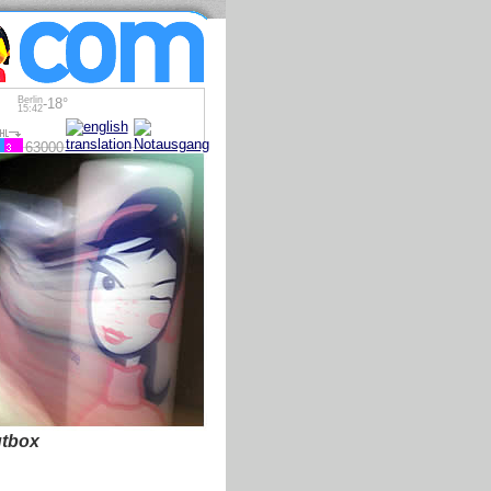
Berlin
-18°
15:42
63000
tbox